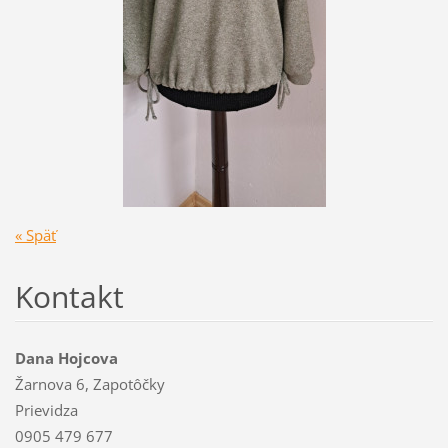
« Späť
Kontakt
Dana Hojcova
Žarnova 6, Zapotôčky
Prievidza
0905 479 677