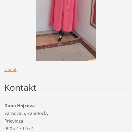
« Späť
Kontakt
Dana Hojcova
Žarnova 6, Zapotôčky
Prievidza
0905 479 677