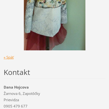
« Späť
Kontakt
Dana Hojcova
Žarnova 6, Zapotôčky
Prievidza
0905 479 677