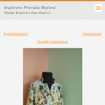
krajčírstvo Prievidza Hojčová
Dámske Krajčírstvo Dana Hojčová
Predchádzajúci
Nasledujúci
Spustiť prezentáciu