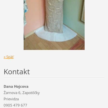
« Späť
Kontakt
Dana Hojcova
Žarnova 6, Zapotôčky
Prievidza
0905 479 677