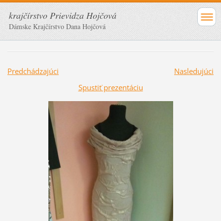
krajčírstvo Prievidza Hojčová
Dámske Krajčírstvo Dana Hojčová
Predchádzajúci
Nasledujúci
Spustiť prezentáciu