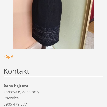
« Späť
Kontakt
Dana Hojcova
Žarnova 6, Zapotôčky
Prievidza
0905 479 677