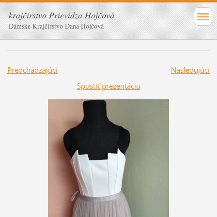
krajčírstvo Prievidza Hojčová
Dámske Krajčírstvo Dana Hojčová
Predchádzajúci
Nasledujúci
Spustiť prezentáciu