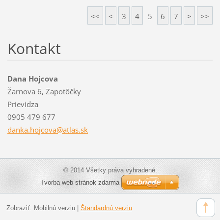
<<
<
3
4
5
6
7
>
>>
Kontakt
Dana Hojcova
Žarnova 6, Zapotôčky
Prievidza
0905 479 677
danka.ho
jcova@at
las.sk
© 2014 Všetky práva vyhradené.
Tvorba web stránok zdarma
Zobraziť:
Mobilnú verziu
|
Štandardnú verziu