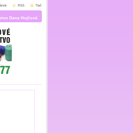
ránok
RSS
Tlač
stvo Dana Hojčová