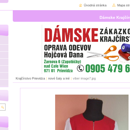
Úvodná stránka
Mapa st
Dámske Krajčír
Krajčírstvo Prievidza
|
nové šaty a iné
|
viber image7.jpg