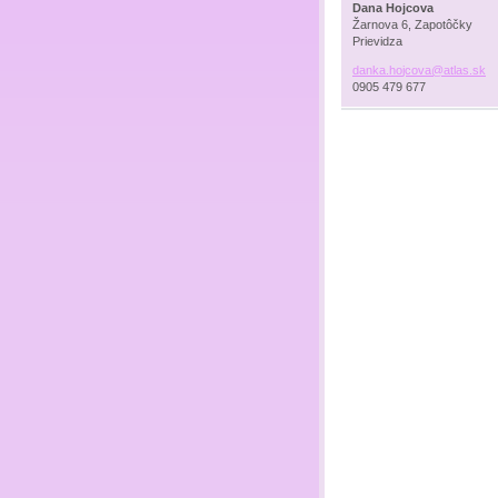
Dana Hojcova
Žarnova 6, Zapotôčky
Prievidza
danka.ho
jcova@at
las.sk
0905 479 677