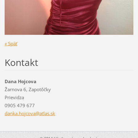
« Späť
Kontakt
Dana Hojcova
Žarnova 6, Zapotôčky
Prievidza
0905 479 677
danka.ho
jcova@at
las.sk