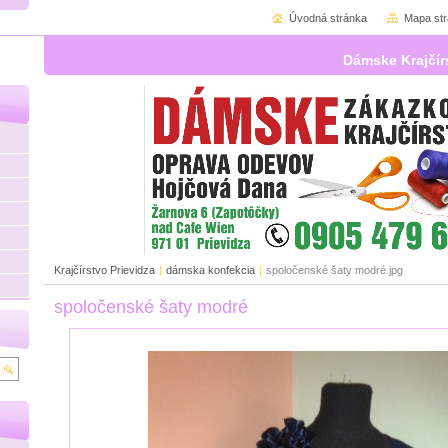
Úvodná stránka
Mapa st
Dámske Krajčír
Krajčírstvo Prievidza
|
dámska konfekcia
|
spoločenské šaty modré.jpg
spoločenské šaty modré