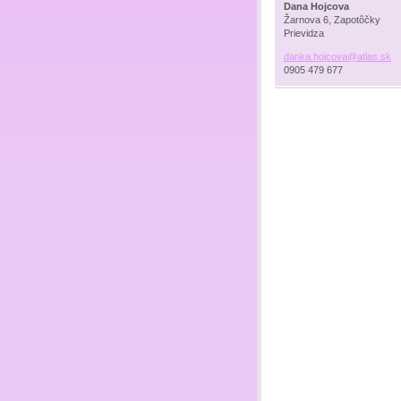
Dana Hojcova
Žarnova 6, Zapotôčky
Prievidza
danka.ho
jcova@at
las.sk
0905 479 677