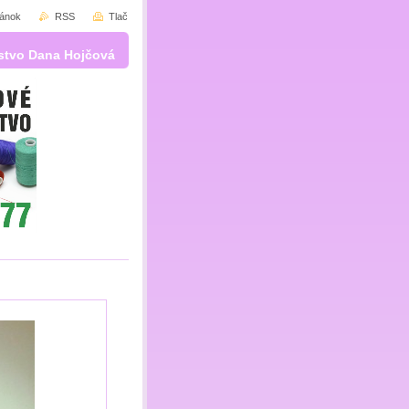
ránok
RSS
Tlač
stvo Dana Hojčová