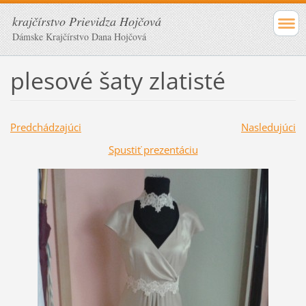
krajčírstvo Prievidza Hojčová
Dámske Krajčírstvo Dana Hojčová
plesové šaty zlatisté
Predchádzajúci
Nasledujúci
Spustiť prezentáciu