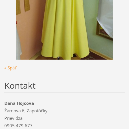
« Späť
Kontakt
Dana Hojcova
Žarnova 6, Zapotôčky
Prievidza
0905 479 677